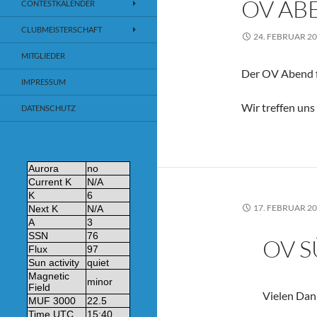
OV AB
CONTESTKALENDER
CLUBMEISTERSCHAFT
24. FEBRUAR 2
MITGLIEDER
Der OV Abend fi
IMPRESSUM
Wir treffen uns
DATENSCHUTZ
17. FEBRUAR 2
OV S
Vielen Dank