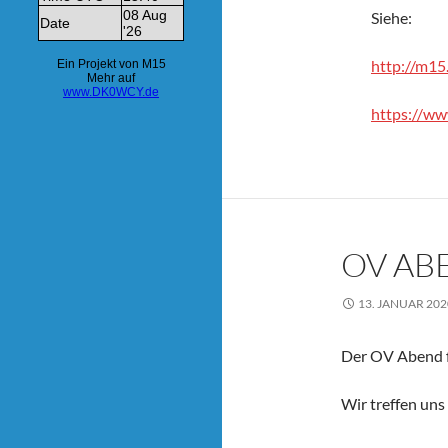
Siehe:
http://m15
https://ww
OV AB
13. JANUAR 202
Der OV Abend fi
Wir treffen uns