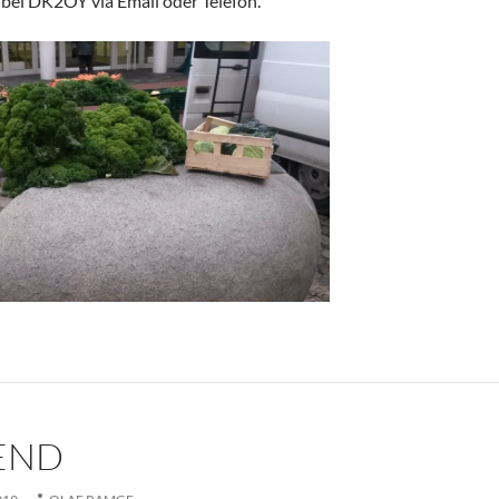
bei DK2OY via Email oder Telefon.
END