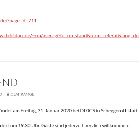
.de/?page_id=711
w.dxhf.darc.de/~cm/user.cgi?fc=cm_stand&form=referat&lang=de
END
0
OLAF RAMGE
ndet am Freitag, 31. Januar 2020 bei DL0CS in Scheggerott statt.
 dort um 19:30 Uhr. Gäste sind jederzeit herzlich willkommen!