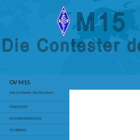
ZUM INHALT SPRINGEN
Suchen
OV M15
Die Contester des Nordens
STARTSEITE
KONTAKTADRESSEN
OV ABEND