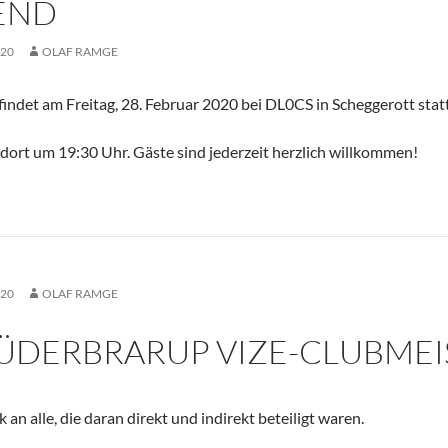
END
020
OLAF RAMGE
ndet am Freitag, 28. Februar 2020 bei DL0CS in Scheggerott statt
 dort um 19:30 Uhr. Gäste sind jederzeit herzlich willkommen!
020
OLAF RAMGE
ÜDERBRARUP VIZE-CLUBMEI
 an alle, die daran direkt und indirekt beteiligt waren.