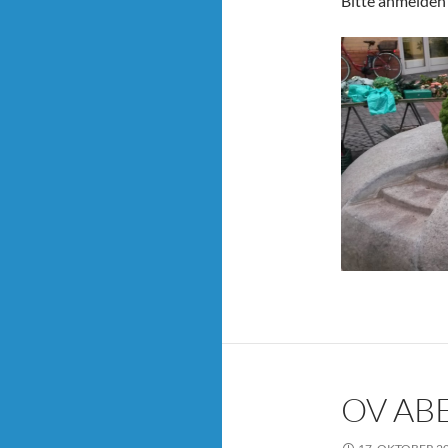
Bitte anmelden 
OV AB