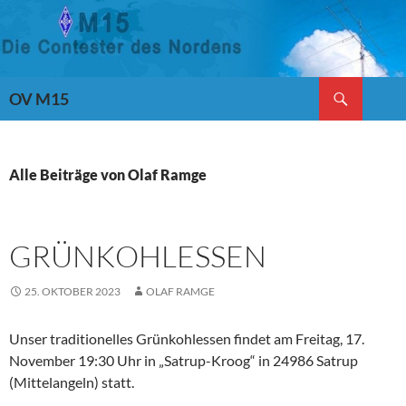
Suchen
OV M15
ZUM
INHALT
SPRINGEN
Alle Beiträge von Olaf Ramge
GRÜNKOHLESSEN
25. OKTOBER 2023
OLAF RAMGE
Unser traditionelles Grünkohlessen findet am Freitag, 17.
November 19:30 Uhr in „Satrup-Kroog“ in 24986 Satrup
(Mittelangeln) statt.