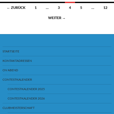
← ZURÜCK
1
…
3
4
5
…
12
Beitragsnavigation
WEITER →
STARTSEITE
KONTAKTADRESSEN
OV ABEND
CONTESTKALENDER
CONTESTKALENDER 2025
CONTESTKALENDER 2026
CLUBMEISTERSCHAFT