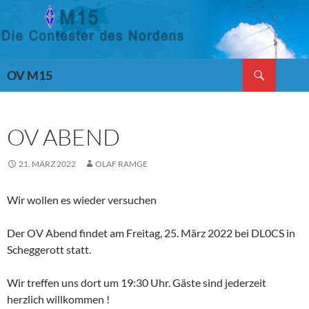
Suchen
OV M15
ZUM
INHALT
SPRINGEN
OV ABEND
21. MÄRZ 2022
OLAF RAMGE
Wir wollen es wieder versuchen
Der OV Abend findet am Freitag, 25. März 2022 bei DL0CS in
Scheggerott statt.
Wir treffen uns dort um 19:30 Uhr. Gäste sind jederzeit
herzlich willkommen !