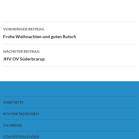
VORHERIGER BEITRAG
Beitragsnavigation
Frohe Weihnachten und guten Rutsch
NÄCHSTER BEITRAG
JHV OV Süderbrarup
STARTSEITE
KONTAKTADRESSEN
OV ABEND
CONTESTKALENDER