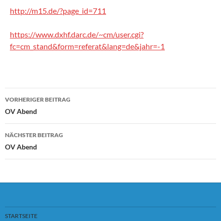
http://m15.de/?page_id=711
https://www.dxhf.darc.de/~cm/user.cgi?
fc=cm_stand&form=referat&lang=de&jahr=-1
VORHERIGER BEITRAG
Beitragsnavigation
OV Abend
NÄCHSTER BEITRAG
OV Abend
STARTSEITE