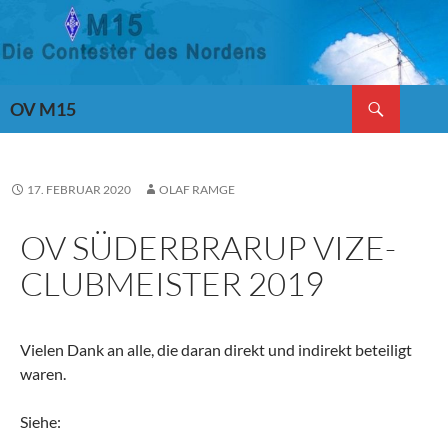
Suchen
OV M15
ZUM
INHALT
SPRINGEN
17. FEBRUAR 2020
OLAF RAMGE
OV SÜDERBRARUP VIZE-
CLUBMEISTER 2019
Vielen Dank an alle, die daran direkt und indirekt beteiligt
waren.
Siehe: