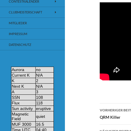
CONTESTKALENDER
CLUBMEISTERSCHAFT
MITGLIEDER
IMPRESSUM
DATENSCHUTZ
VORHERIGER BEI
Beitrags
QRM Killer