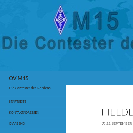
ZUM INHALT SPRINGEN
Suchen
OV M15
Die Contester des Nordens
STARTSEITE
FIELD
KONTAKTADRESSEN
22. SEPTEMBER
OV ABEND