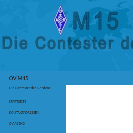
ZUM INHALT SPRINGEN
Suchen
OV M15
Die Contester des Nordens
STARTSEITE
KONTAKTADRESSEN
OV ABEND