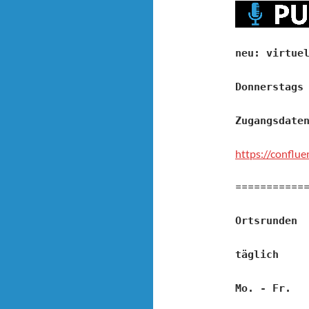
neu: virtue
Donnerstags
Zugangsdate
https://conflu
===========
Ortsrunden
täglich 2
Mo. - Fr. 