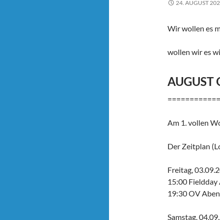
24. AUGUST 20
Wir wollen es m
wollen wir es w
AUGUST O
===========
Am 1. vollen W
Der Zeitplan (Lo
Freitag, 03.09.
15:00 Fieldday
19:30 OV Abend
Samstag, 04.09