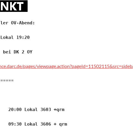
ller OV-Abend:
 Lokal 19:20
n bei DK 2 OY
ence.darc.de/pages/viewpage.action?pageId=11502115&src=sideb
======
0:00 Lokal 3603 +qrm
09:30 Lokal 3606 + qrm