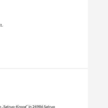
t.
in „Satrup-Kroog“ in 24986 Satrup